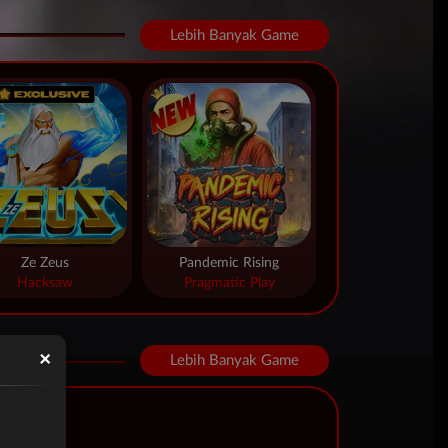
Lebih Banyak Game
Ze Zeus
Pandemic Rising
Hacksaw
Pragmatic Play
×
Lebih Banyak Game