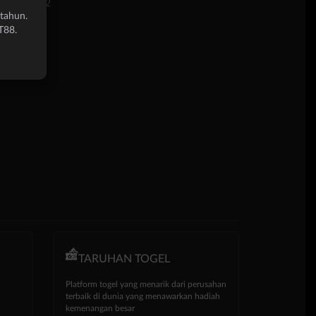
816601202
tahun.
T88.
TARUHAN TOGEL
Platform togel yang menarik dari perusahan
terbaik di dunia yang menawarkan hadiah
kemenangan besar