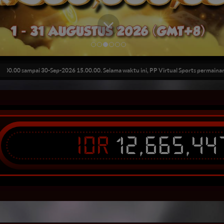
 sampai 30-Sep-2026 15.00.00. Selama waktu ini, PP Virtual Sports permainan tidak
IDR
12,665,44