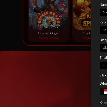
Nam
Kata
Orphan Organ
King Of Spears
MicroGaming
Pragmatic Play
Ulan
Emai
Sila
Wha
Kode