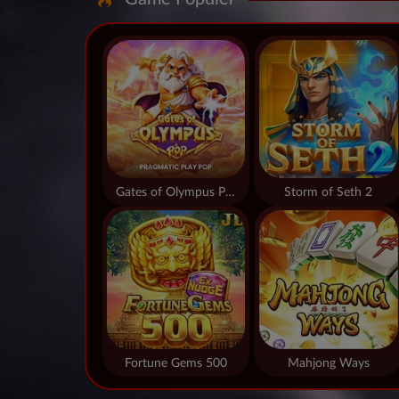
Gates of Olympus POP
Storm of Seth 2
Fortune Gems 500
Mahjong Ways