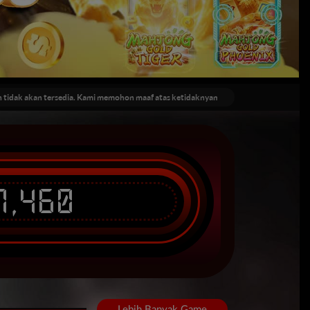
 akan tersedia. Kami memohon maaf atas ketidaknyamanan yang mungkin ditimbulkan.
7,460
Lebih Banyak Game