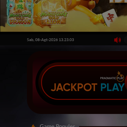
Sab, 08-Agt-2026 13.23.03
Pemeliharaan Terjadwal: PP Virtual Sports pada 30-Jun-2026 dari 15.00.00
JACKPOT
PLAY
Game Populer