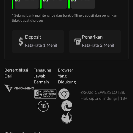
* Selama bank maintenance dan bank offline deposit dan penarikan
tidak dapat diproses
Deposit
Penarikan
Rata-rata 1 Menit
Rata-rata 2 Menit
Bersertifikasi
Tanggung
Browser
Dari
Jawab
Yang
Bermain
Didukung
©2026 CEWEKSLOT88.
Hak cipta dilindungi | 18+