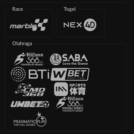
Race
Togel
Olahraga