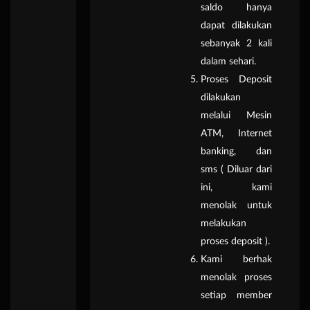
saldo hanya
dapat dilakukan
sebanyak 2 kali
dalam sehari.
Proses Deposit
dilakukan
melalui Mesin
ATM, Internet
banking, dan
sms ( Diluar dari
ini, kami
menolak untuk
melakukan
proses deposit ).
Kami berhak
menolak proses
setiap member