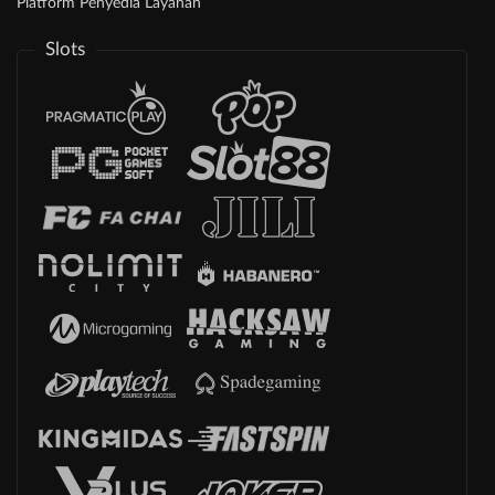
Platform Penyedia Layanan
Slots