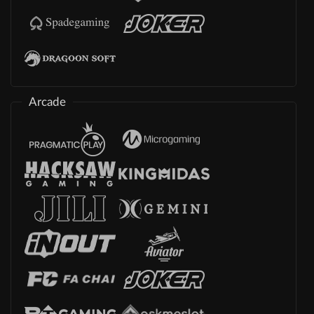
Arcade