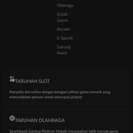
Olahraga
Crash
Game
Arcade
E-Sports
Sabung
Ayam
TARUHAN SLOT
Penyedia slot online dengan beragam pilihan game menarik yang
memudahkan pemain untuk mencapai jackpot
TARUHAN OLAHRAGA
Sportsbook Gaming Platform Terbaik menawarkan lebih banyak game,