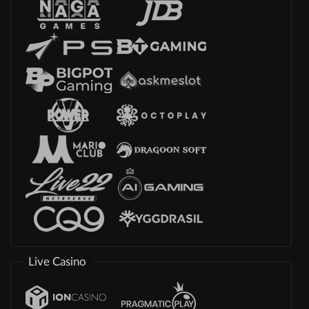
Live Casino