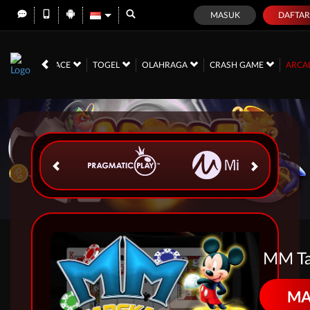
MASUK
DAFTAR
 CASINO
RACE
TOGEL
OLAHRAGA
CRASH GAME
ARCA
MM Ta
MA