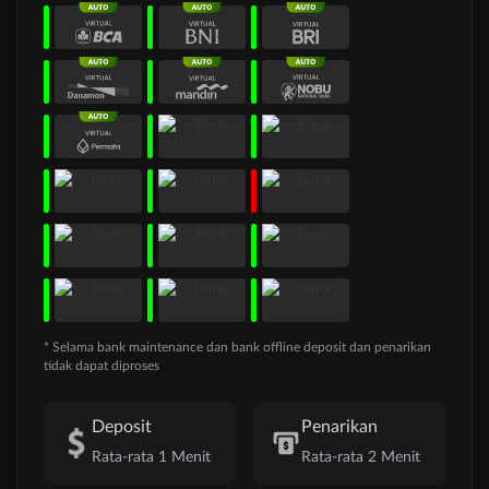
* Selama bank maintenance dan bank offline deposit dan penarikan
tidak dapat diproses
Deposit
Penarikan
Rata-rata 1 Menit
Rata-rata 2 Menit