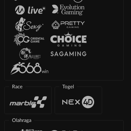
Race
Togel
Olahraga