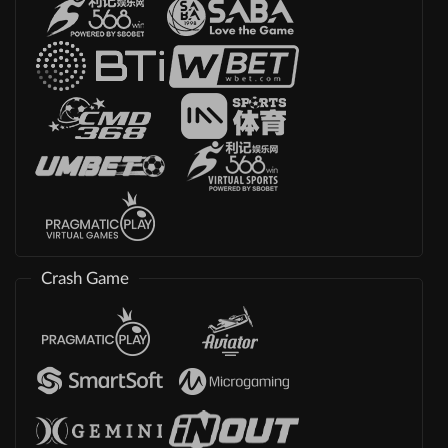
Crash Game