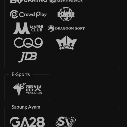
E-Sports
Sabung Ayam